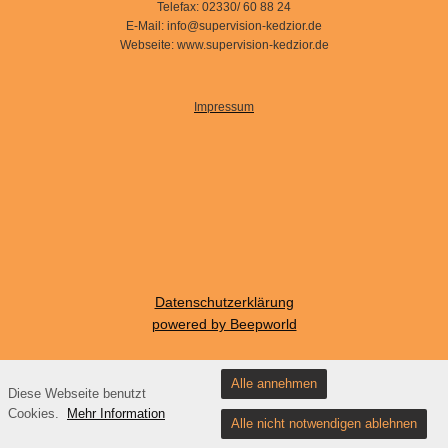
Telefax: 02330/ 60 88 24
E-Mail: info@supervision-kedzior.de
Webseite: www.supervision-kedzior.de
Impressum
Datenschutzerklärung
powered by Beepworld
Alle annehmen
Diese Webseite benutzt
Regina Kedzior Am Ossenbrink 26 58313 Herdecke 02330-608828 0151-
Cookies.
Mehr Information
14989374
Alle nicht notwendigen ablehnen